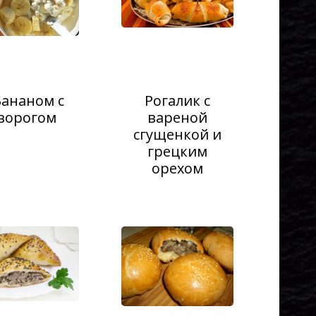
Бананом с
Рогалик с
ворогом
вареной
сгущенкой и
грецким
орехом