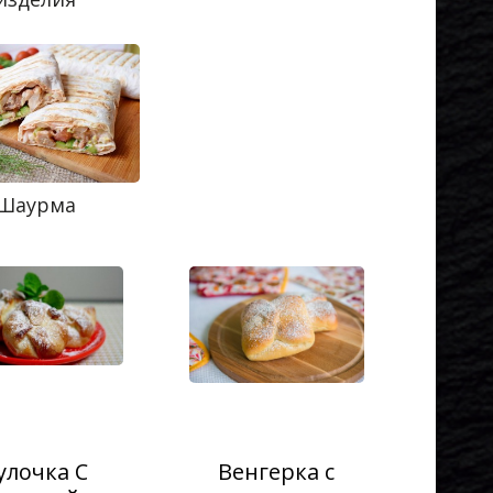
Шаурма
улочка С
Венгерка с