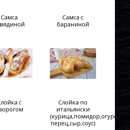
Самса
Самса с
овядиной
бараниной
Слойка с
Слойка по
ворогом
итальянски
(курица,помидор,огурец,бо
перец,сыр,соус)