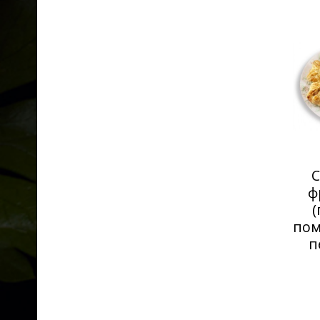
С
ф
(
пом
п