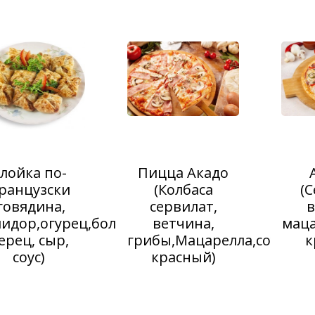
лойка по-
Пицца Акадо
ранцузски
(Колбаса
(
говядина,
сервилат,
в
идор,огурец,болгарский
ветчина,
маца
ерец, сыр,
грибы,Мацарелла,соус
к
соус)
красный)