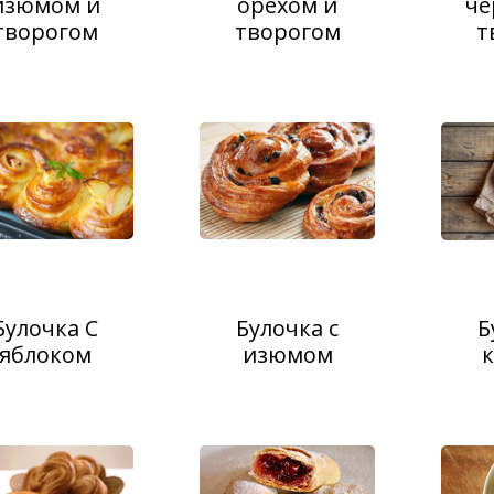
изюмом и
орехом и
че
творогом
творогом
т
Булочка С
Булочка с
Б
яблоком
изюмом