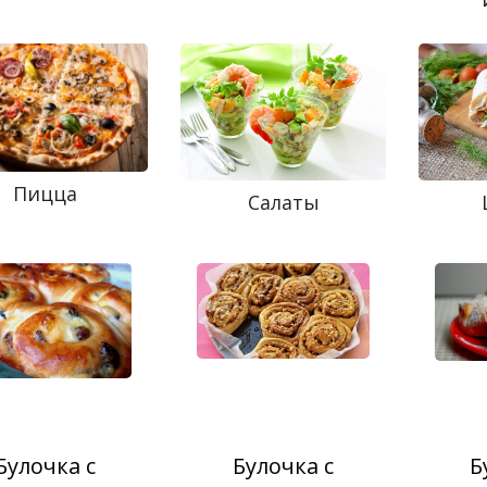
Пицца
Салаты
Булочка с
Булочка с
Б