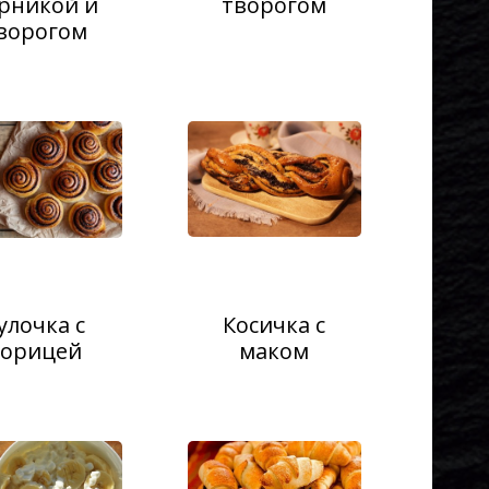
рникой и
творогом
ворогом
улочка с
Косичка с
корицей
маком