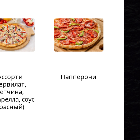
Ассорти
Папперони
Сервилат,
етчина,
релла, соус
расный)