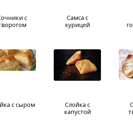
Сочники с
Самса с
творогом
курицей
г
йка с сыром
Слойка с
капустой
т