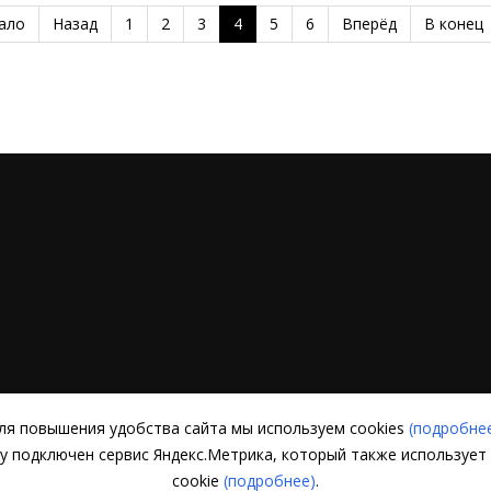
ало
Назад
1
2
3
4
5
6
Вперёд
В конец
46
ля повышения удобства сайта мы используем cookies
(подробне
ту подключен сервис Яндекс.Метрика, который также использует
cookie
(подробнее)
.