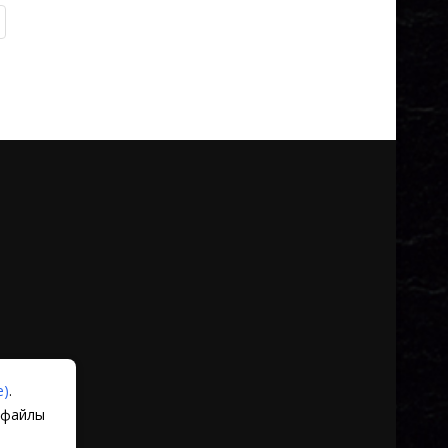
е)
.
 файлы