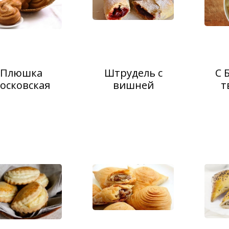
Плюшка
Штрудель с
С 
осковская
вишней
т