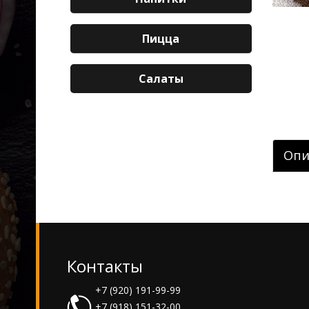
Пицца
Салаты
Опи
Контакты
+7 (920) 191-99-99
+7 (918) 151-32-00