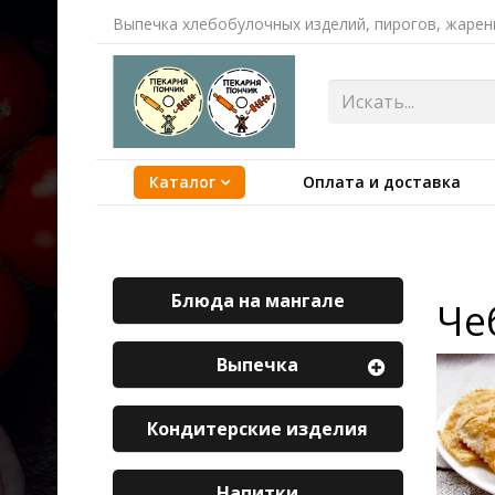
Выпечка хлебобулочных изделий, пирогов, жарен
Каталог
Оплата и доставка
Блюда на мангале
Че
Выпечка
Кондитерские изделия
Напитки