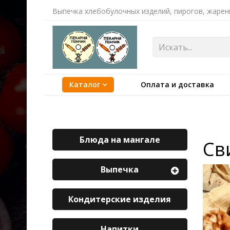
Выпечка хлебобулочных изделий, пирогов, жарен
Каталог
Оплата и доставка
Блюда на мангале
Св
Выпечка
Кондитерские изделия
Напитки